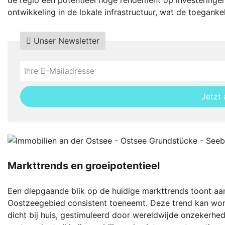
de regio een potentieel hoge rendement op investeringen
ontwikkeling in de lokale infrastructuur, wat de toeganke
Unser Newsletter
Do
*Ihre
not
E-
fill
Mailadresse:
Jetzt
this
field
Markttrends en groeipotentieel
Een diepgaande blik op de huidige markttrends toont aan
Oostzeegebied consistent toeneemt. Deze trend kan wor
dicht bij huis, gestimuleerd door wereldwijde onzekerhe