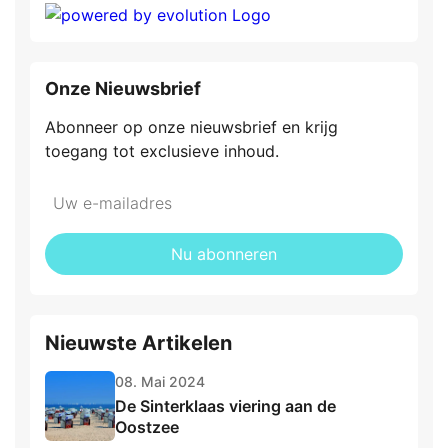
Onze Nieuwsbrief
Abonneer op onze nieuwsbrief en krijg
toegang tot exclusieve inhoud.
Do
*Uw
not
e-
fill
mailadres:
Nu abonneren
this
field
Nieuwste Artikelen
08. Mai 2024
De Sinterklaas viering aan de
Oostzee