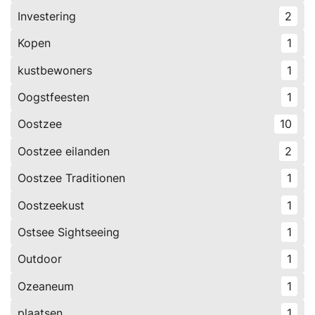
Investering
2
Kopen
1
kustbewoners
1
Oogstfeesten
1
Oostzee
10
Oostzee eilanden
2
Oostzee Traditionen
1
Oostzeekust
1
Ostsee Sightseeing
1
Outdoor
1
Ozeaneum
1
plaatsen
1