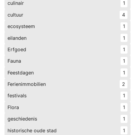
culinair
1
cultuur
4
ecosysteem
1
eilanden
1
Erfgoed
1
Fauna
1
Feestdagen
1
Ferienimmobilien
2
festivals
1
Flora
1
geschiedenis
1
historische oude stad
1