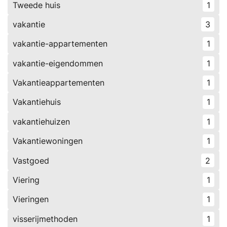
Tweede huis
1
vakantie
3
vakantie-appartementen
1
vakantie-eigendommen
1
Vakantieappartementen
1
Vakantiehuis
1
vakantiehuizen
1
Vakantiewoningen
1
Vastgoed
2
Viering
1
Vieringen
1
visserijmethoden
1