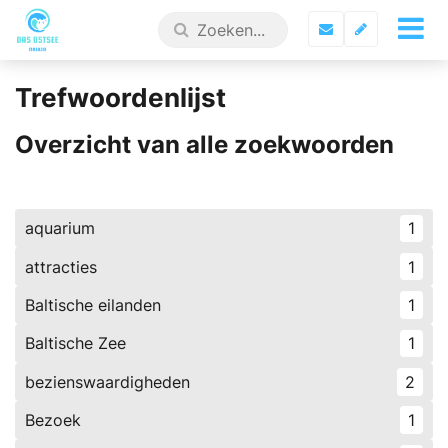
Trefwoordenlijst
Overzicht van alle zoekwoorden
aquarium
1
attracties
1
Baltische eilanden
1
Baltische Zee
1
bezienswaardigheden
2
Bezoek
1