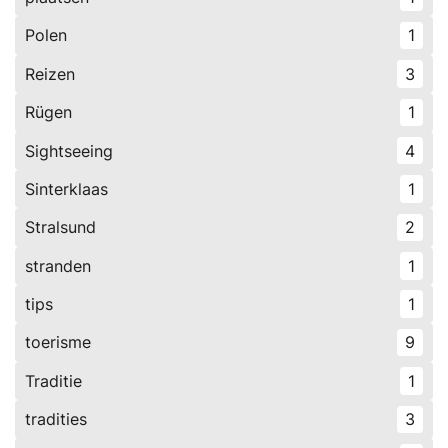
Polen
1
Reizen
3
Rügen
1
Sightseeing
4
Sinterklaas
1
Stralsund
2
stranden
1
tips
1
toerisme
9
Traditie
1
tradities
3